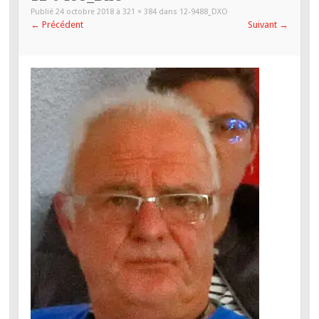
PRINCIPAL
Publié
24 octobre 2018
à
321 × 384
dans
12-9488_DXO
←
Précédent
Suivant
→