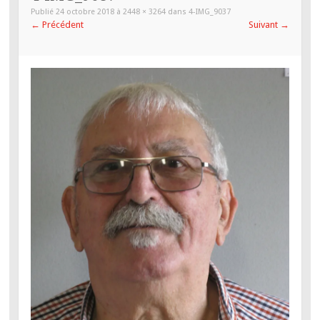
PRINCIPAL
Publié
24 octobre 2018
à
2448 × 3264
dans
4-IMG_9037
←
Précédent
Suivant
→