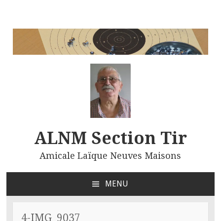
ALNM Section Tir
Amicale Laïque Neuves Maisons
MENU
ALLER
AU
CONTENU
4-IMG_9037