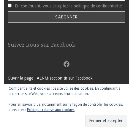
En continuant, vous acceptez la politique de confidentialité
Suivez nous sur Facebook
Facebook
Ouvrir la page : ALNM-section tir sur Facebook
Confidentialité et cookies : ce site utilise des cookies. En continuant à
utiliser ce site Web, vous acceptez leur utilisation.
Pour en savoir plus, notamment sur la façon de contrôler les cookies,
FIÈREMENT PROPULSÉ PAR WORDPRESS
|
THÈME MOTIF PAR
consultez :
Politique relative aux cookies
WORDPRESS.COM
.