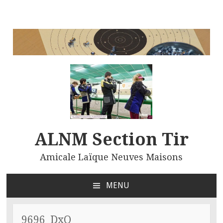
ALNM Section Tir
Amicale Laïque Neuves Maisons
MENU
ALLER
AU
CONTENU
9696_DxO