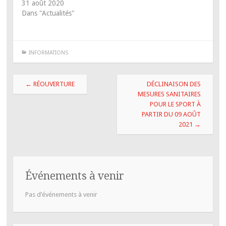
31 août 2020
Dans "Actualités"
INFORMATIONS
Navigation
←
RÉOUVERTURE
DÉCLINAISON DES
des
MESURES SANITAIRES
POUR LE SPORT À
articles
PARTIR DU 09 AOÛT
2021
→
Événements à venir
Pas d’événements à venir