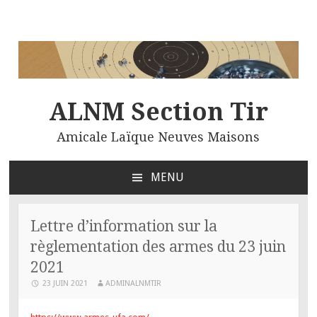
ALNM Section Tir
Amicale Laïque Neuves Maisons
MENU
ALLER
AU
CONTENU
Lettre d’information sur la
PRINCIPAL
règlementation des armes du 23 juin
2021
23 JUIN 2021
ADMINALNMTIR