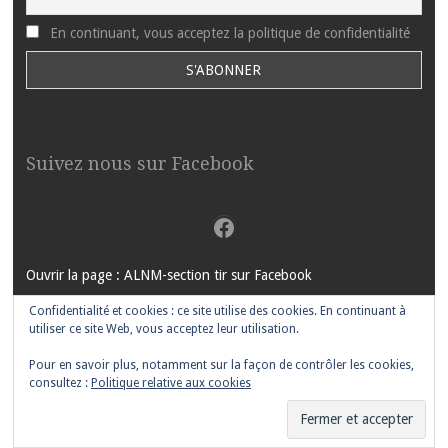
En continuant, vous acceptez la politique de confidentialité
Suivez nous sur Facebook
Facebook
Ouvrir la page : ALNM-section tir sur Facebook
Confidentialité et cookies : ce site utilise des cookies. En continuant à
utiliser ce site Web, vous acceptez leur utilisation.
Pour en savoir plus, notamment sur la façon de contrôler les cookies,
FIÈREMENT PROPULSÉ PAR WORDPRESS
|
THÈME MOTIF PAR
consultez :
Politique relative aux cookies
WORDPRESS.COM
.