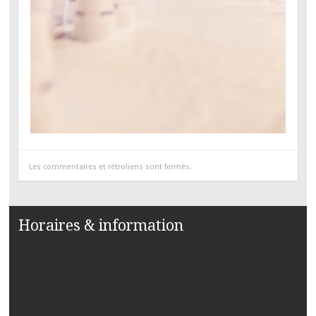
Les commentaires et rétroliens sont fermés.
Horaires & information