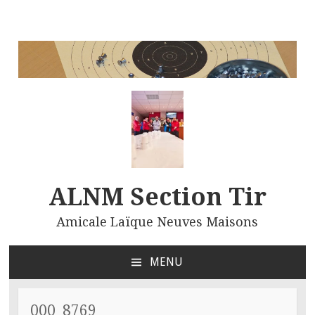
ALNM Section Tir
Amicale Laïque Neuves Maisons
MENU
ALLER
AU
CONTENU
000_8769