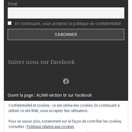
Email
En continuant, vous acceptez la politique de confidentialité
Suivez nous sur Facebook
Facebook
Ouvrir la page : ALNM-section tir sur Facebook
Confidentialité et cookies : ce site utilise des cookies. En continuant à
utiliser ce site Web, vous acceptez leur utilisation.
Pour en savoir plus, notamment sur la façon de contrôler les cookies,
FIÈREMENT PROPULSÉ PAR WORDPRESS
|
THÈME MOTIF PAR
consultez :
Politique relative aux cookies
WORDPRESS.COM
.