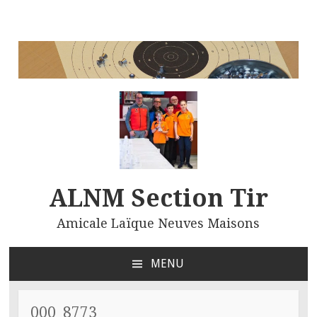
ALNM Section Tir
Amicale Laïque Neuves Maisons
MENU
ALLER
AU
CONTENU
000_8773