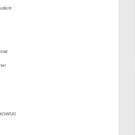
sident
riat
ier
KOWSKI