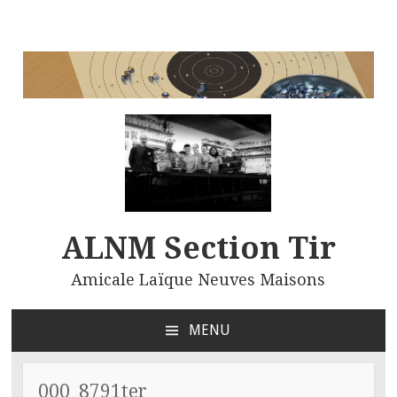
ALNM Section Tir
Amicale Laïque Neuves Maisons
MENU
ALLER
AU
CONTENU
000_8791ter