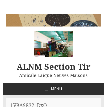
ALNM Section Tir
Amicale Laïque Neuves Maisons
MENU
ALLER
AU
CONTENU
1V8A9832_DxO