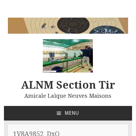
ALNM Section Tir
Amicale Laïque Neuves Maisons
MENU
ALLER
AU
CONTENU
1V8A9852_DxO