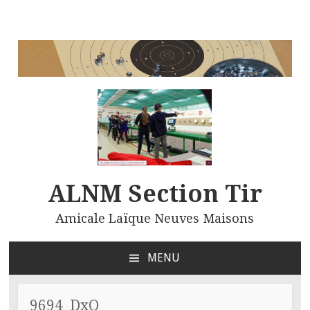
ALNM Section Tir
Amicale Laïque Neuves Maisons
MENU
ALLER
AU
CONTENU
9694_DxO