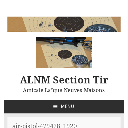
ALNM Section Tir
Amicale Laïque Neuves Maisons
MENU
ALLER
AU
CONTENU
air-pistol-479428_1920