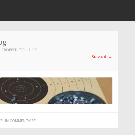
pg
-CROPPED-TIR1-1.JPG
Suivant
→
ER UN COMMENTAIRE