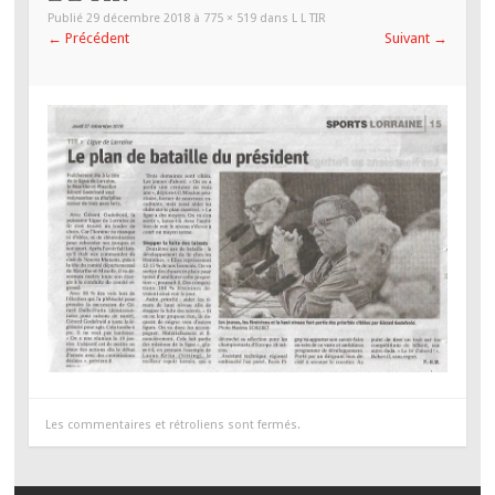
PRINCIPAL
Publié
29 décembre 2018
à
775 × 519
dans
L L TIR
←
Précédent
Suivant
→
Les commentaires et rétroliens sont fermés.