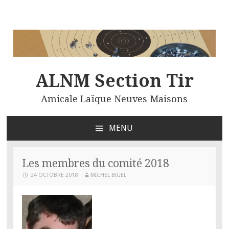
ALNM Section Tir
Amicale Laïque Neuves Maisons
MENU
ALLER
AU
CONTENU
Les membres du comité 2018
PRINCIPAL
24 OCTOBRE 2018
MICHEL BIGEL