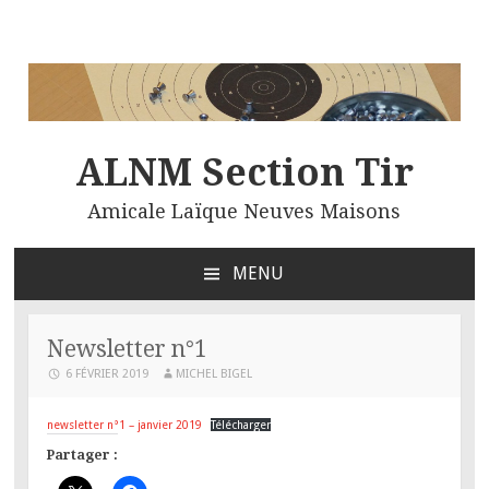
ALNM Section Tir
Amicale Laïque Neuves Maisons
MENU
ALLER
AU
CONTENU
Newsletter n°1
PRINCIPAL
6 FÉVRIER 2019
MICHEL BIGEL
newsletter n°1 – janvier 2019
Télécharger
Partager :