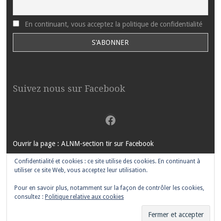
En continuant, vous acceptez la politique de confidentialité
Suivez nous sur Facebook
Facebook
Ouvrir la page : ALNM-section tir sur Facebook
Confidentialité et cookies : ce site utilise des cookies. En continuant à
utiliser ce site Web, vous acceptez leur utilisation.
Pour en savoir plus, notamment sur la façon de contrôler les cookies,
FIÈREMENT PROPULSÉ PAR WORDPRESS
|
THÈME MOTIF PAR
consultez :
Politique relative aux cookies
WORDPRESS.COM
.