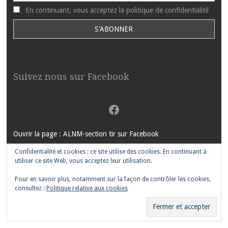
En continuant, vous acceptez la politique de confidentialité
Suivez nous sur Facebook
Facebook
Ouvrir la page : ALNM-section tir sur Facebook
Confidentialité et cookies : ce site utilise des cookies. En continuant à
utiliser ce site Web, vous acceptez leur utilisation.
Pour en savoir plus, notamment sur la façon de contrôler les cookies,
FIÈREMENT PROPULSÉ PAR WORDPRESS
|
THÈME MOTIF PAR
consultez :
Politique relative aux cookies
WORDPRESS.COM
.