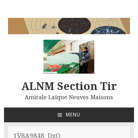
ALNM Section Tir
Amicale Laïque Neuves Maisons
MENU
ALLER
AU
CONTENU
1V8A9848_DxO