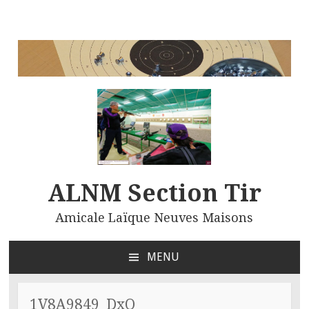
ALNM Section Tir
Amicale Laïque Neuves Maisons
MENU
ALLER
AU
CONTENU
1V8A9849_DxO