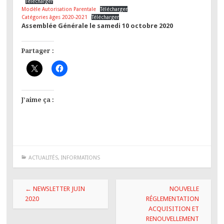
Télécharger
Modèle Autorisation Parentale
Télécharger
Catégories âges 2020-2021
Télécharger
Assemblée Générale le samedi 10 octobre 2020
Partager :
J’aime ça :
ACTUALITÉS
,
INFORMATIONS
Navigation
←
NEWSLETTER JUIN
NOUVELLE
des
2020
RÉGLEMENTATION
ACQUISITION ET
articles
RENOUVELLEMENT