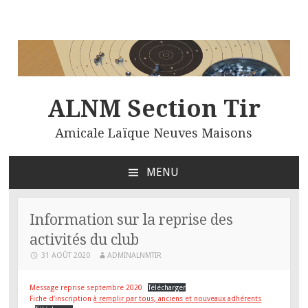
ALNM Section Tir
Amicale Laïque Neuves Maisons
MENU
ALLER
AU
CONTENU
Information sur la reprise des
PRINCIPAL
activités du club
31 AOÛT 2020
ADMINALNMTIR
Message reprise septembre 2020
Télécharger
Fiche d’inscription
à remplir par tous, anciens et nouveaux adhérents